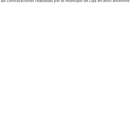
las contrataciones realizadas por el Municipio de Loja en años anterio
la calle Imbabura