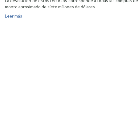
La devolución de estos recursos corresponde a todas las compras de 
monto aproximado de siete millones de dólares.
Leer más
sobre Se gestiona recursos para construcción del puente de 