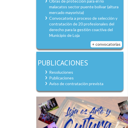
Obras de protección para el río
malacatos sector puente bolívar (altura
mercado mayorista)
Convocatoria a proceso de selección y
contratación de 20 profesionales del
derecho para la gestión coactiva del
Municipio de Loja
+ convocatorias
PUBLICACIONES
Resoluciones
Publicaciones
Aviso de contratación prevista