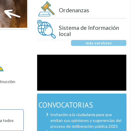
Ordenanzas
Sistema de Información
local
más servicios
trucción
CONVOCATORIAS
Invitación a la ciudadanía para que
emitan sus opiniones y sugerencias del
 a todos
proceso de deliberación pública 2025