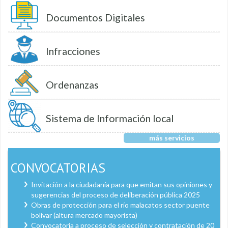
Documentos Digitales
Infracciones
Ordenanzas
Sistema de Información local
más servicios
CONVOCATORIAS
Invitación a la ciudadanía para que emitan sus opiniones y
sugerencias del proceso de deliberación pública 2025
Obras de protección para el río malacatos sector puente
bolívar (altura mercado mayorista)
Convocatoria a proceso de selección y contratación de 20