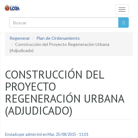
Pasar al contenido principal
Toggle
navigati
Buscar
Regenerar
Plan de Ordenamiento
Construcción del Proyecto Regeneración Urbana
(Adjudicado)
CONSTRUCCIÓN DEL
PROYECTO
REGENERACIÓN URBANA
(ADJUDICADO)
Enviado por
admin iml
en Mar, 25/08/2015 - 11:01