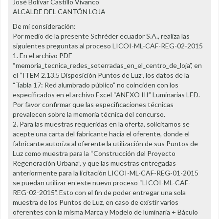
José Bolivar Castillo Vivanco
ALCALDE DEL CANTÓN LOJA
De mi consideración:
Por medio de la presente Schréder ecuador S.A., realiza las
siguientes preguntas al proceso LICOI-ML-CAF-REG-02-2015
1. En el archivo PDF
“memoria_tecnica_redes_soterradas_en_el_centro_de_loja”, en
el “ITEM 2.13.5 Disposición Puntos de Luz”, los datos de la
“Tabla 17: Red alumbrado público” no coinciden con los
especificados en el archivo Excel “ANEXO III” Luminarias LED.
Por favor confirmar que las especificaciones técnicas
prevalecen sobre la memoria técnica del concurso.
2. Para las muestras requeridas en la oferta, solicitamos se
acepte una carta del fabricante hacia el oferente, donde el
fabricante autoriza al oferente la utilización de sus Puntos de
Luz como muestra para la “Construcción del Proyecto
Regeneración Urbana”, y que las muestras entregadas
anteriormente para la licitación LICOI-ML-CAF-REG-01-2015
se puedan utilizar en este nuevo proceso “LICOI-ML-CAF-
REG-02-2015”. Esto con el fin de poder entregar una sola
muestra de los Puntos de Luz, en caso de existir varios
oferentes con la misma Marca y Modelo de luminaria + Báculo