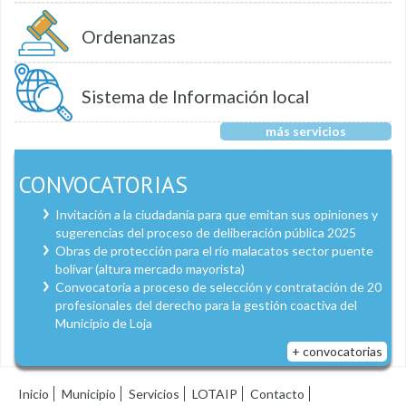
Ordenanzas
Sistema de Información local
más servicios
CONVOCATORIAS
Invitación a la ciudadanía para que emitan sus opiniones y
sugerencias del proceso de deliberación pública 2025
Obras de protección para el río malacatos sector puente
bolívar (altura mercado mayorista)
Convocatoria a proceso de selección y contratación de 20
profesionales del derecho para la gestión coactiva del
Municipio de Loja
+ convocatorias
Inicio
Municipio
Servicios
LOTAIP
Contacto