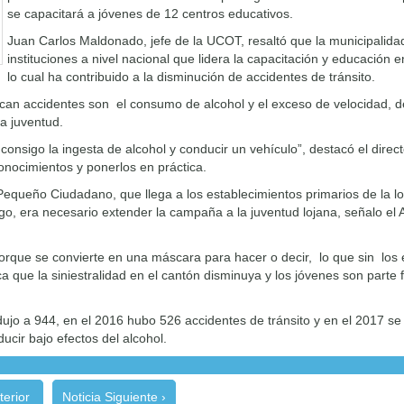
se capacitará a jóvenes de 12 centros educativos.
Juan Carlos Maldonado, jefe de la UCOT, resaltó que la municipalida
instituciones a nivel nacional que lidera la capacitación y educación e
lo cual ha contribuido a la disminución de accidentes de tránsito.
ocan accidentes son el consumo de alcohol y el exceso de velocidad, de
a juventud.
onsigo la ingesta de alcohol y conducir un vehículo”, destacó el direc
conocimientos y ponerlos en práctica.
queño Ciudadano, que llega a los establecimientos primarios de la loc
o, era necesario extender la campaña a la juventud lojana, señalo el A
 porque se convierte en una máscara para hacer o decir, lo que sin los 
a que la siniestralidad en el cantón disminuya y los jóvenes son parte
ujo a 944, en el 2016 hubo 526 accidentes de tránsito y en el 2017 se 
cir bajo efectos del alcohol.
terior
Noticia Siguiente ›