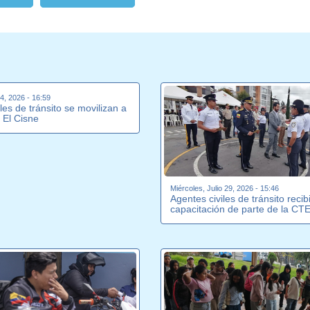
4, 2026 - 16:59
les de tránsito se movilizan a
 El Cisne
Miércoles, Julio 29, 2026 - 15:46
Agentes civiles de tránsito recib
capacitación de parte de la CT