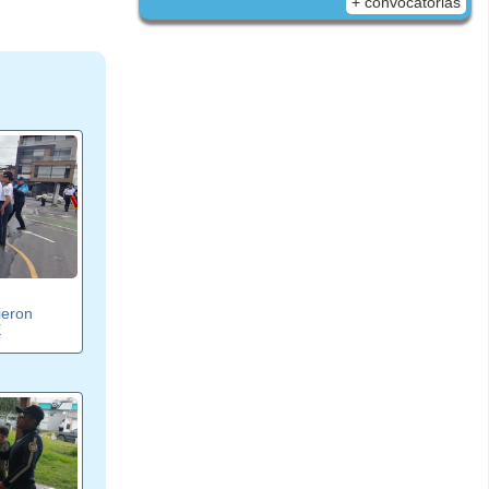
+ convocatorias
ieron
E