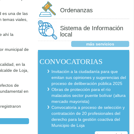
Ordenanzas
d es una de las
n temas viales,
Sistema de Información
local
 ahí la
más servicios
tor municipal de
CONVOCATORIAS
alidad, en la
lcalde de Loja,
Invitación a la ciudadanía para que
emitan sus opiniones y sugerencias del
proceso de deliberación pública 2025
efectos de
Obras de protección para el río
 fundamental en
malacatos sector puente bolívar (altura
mercado mayorista)
registraron
Convocatoria a proceso de selección y
contratación de 20 profesionales del
derecho para la gestión coactiva del
Municipio de Loja