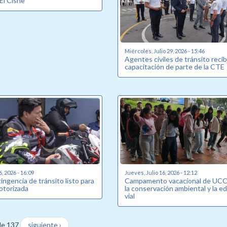
 El Cisne
Miércoles, Julio 29, 2026 - 15:46
Agentes civiles de tránsito reci
capacitación de parte de la CTE
6, 2026 - 16:09
Jueves, Julio 16, 2026 - 12:12
ingencia de tránsito listo para
Campamento vacacional de UCO
otorizada
la conservación ambiental y la e
vial
de 137
siguiente ›