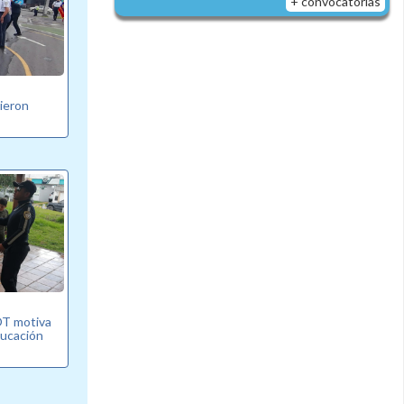
+ convocatorias
bieron
T motiva
ducación