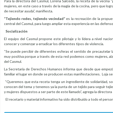
Para la directora del Casmul, Lorena Salcedo, la receta de la vecina
mujeres, en este caso a través de la magia de la cocina, pero que logra
de necesitar ayuda”, manifiesta.
“Tejiendo redes, tejiendo vecindad”
es la recreación de la propue
central del Casmul, para luego ampliar esta experiencia en las defenso
Socialización
El equipo del Casmul propone este pilotaje y lo lidera a nivel nacion
conocer y comenzar a erradicar los diferentes tipos de violencia.
“Se puede percibir de diferentes esferas el sentido de precautelar la
muy positiva porque a través de esta red podemos como mujeres, alza
del Casmul.
La Secretaría de Derechos Humanos informa que desde que empezó la
familiar el lugar en donde se producen estas manifestaciones. Loja se 
“Queremos que esta receta tenga un ingrediente de solidaridad, sor
conocen del tema y tenemos ya la punta de un tejido para seguir te
y mujeres dispuestos a ser parte de este llamado”, agrega la directora
El recetario y material informativo ha sido distribuido a todo el perso