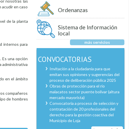
por nosotras las
n acudir en caso
Ordenanzas
vel de la planta
Sistema de Información
local
más servicios
ad internos para
CONVOCATORIAS
s. Es una opción
a administrativa
Invitación a la ciudadanía para que
emitan sus opiniones y sugerencias del
do en el ámbito
proceso de deliberación pública 2025
Obras de protección para el río
malacatos sector puente bolívar (altura
tros compañeros
mercado mayorista)
uipo de hombres
Convocatoria a proceso de selección y
contratación de 20 profesionales del
derecho para la gestión coactiva del
Municipio de Loja