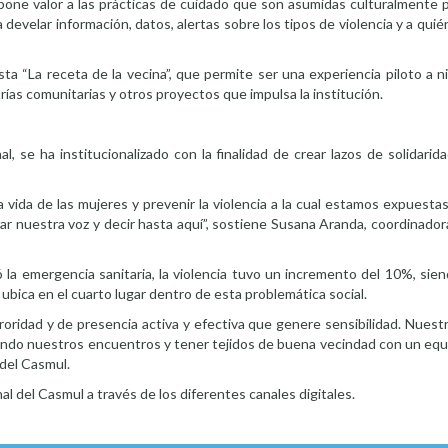
 “pone valor a las prácticas de cuidado que son asumidas culturalmente 
 develar información, datos, alertas sobre los tipos de violencia y a quié
sta “La receta de la vecina”, que permite ser una experiencia piloto a ni
rías comunitarias y otros proyectos que impulsa la institución.
al, se ha institucionalizado con la finalidad de crear lazos de solidarid
 vida de las mujeres y prevenir la violencia a la cual estamos expuesta
r nuestra voz y decir hasta aquí”, sostiene Susana Aranda, coordinador
 emergencia sanitaria, la violencia tuvo un incremento del 10%, sien
ubica en el cuarto lugar dentro de esta problemática social.
oridad y de presencia activa y efectiva que genere sensibilidad. Nues
jiendo nuestros encuentros y tener tejidos de buena vecindad con un eq
 del Casmul.
nal del Casmul a través de los diferentes canales digitales.