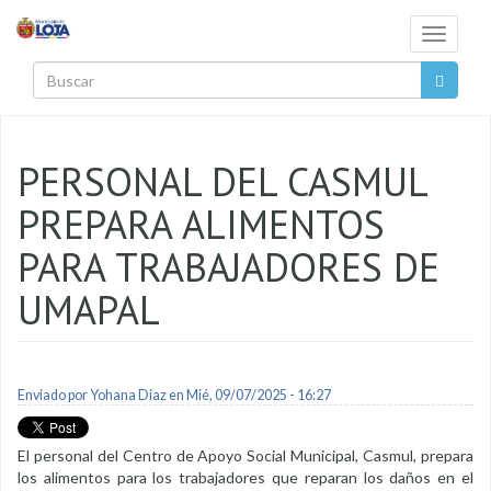
Pasar al contenido principal
Toggle
navigati
Buscar
PERSONAL DEL CASMUL
PREPARA ALIMENTOS
PARA TRABAJADORES DE
UMAPAL
Enviado por
Yohana Diaz
en Mié, 09/07/2025 - 16:27
El personal del Centro de Apoyo Social Municipal, Casmul, prepara
los alimentos para los trabajadores que reparan los daños en el