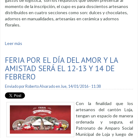
gastos de logística, son los requisitos que deben presentar al
momento de la inscripción, el cupo es para doscientos artesanos
distribuidos en cuatro secciones como son: dulces y chocolates,
adornos en manualidades, artesanías en cerámica y adornos
florales.
Leer más
sobre Artesanos se inscriben para Feria del Amor y la
Amistad
FERIA POR EL DÍA DEL AMOR Y LA
AMISTAD SERÁ EL 12-13 Y 14 DE
FEBRERO
Enviado por
Roberto Alvarado
en Jue, 14/01/2016 - 11:38
Con la finalidad que los
artesanos del cantón Loja,
tengan un espacio de manera
ordenada y segura, el
Patronato de Amparo Social
Municipal de Loja y luego de