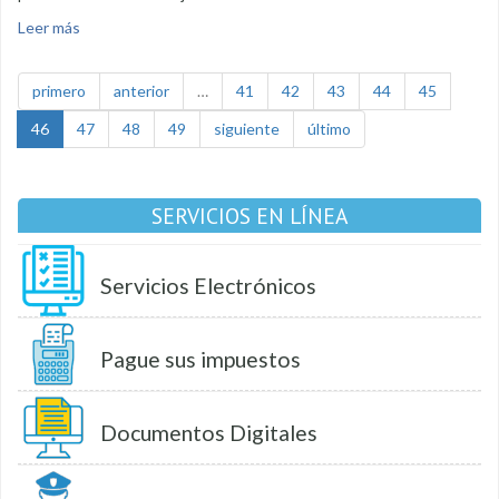
Leer más
sobre Niños y adultos mayores de las parroquias disfrutaron
agasajo navideño
primero
anterior
…
41
42
43
44
45
46
47
48
49
siguiente
último
SERVICIOS EN LÍNEA
Servicios Electrónicos
Pague sus impuestos
Documentos Digitales