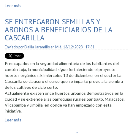
Leer más
sobre Feria artesanal navideña en el vestíbulo municipal
SE ENTREGARON SEMILLAS Y
ABONOS A BENEFICIARIOS DE LA
CASCARILLA
Enviado por
Dalila Jaramillo
en Mié, 13/12/2023 - 17:31
Preocupados en la seguridad alimentaria de los habitantes del
cantón Loja, la municipalidad sigue fortaleciendo el proyecto
huertos orgánicos. El miércoles 13 de diciembre, en el sector La
Cascarilla se clausuró el curso que se imparte previo a la siembra
de los cultivos de ciclo corto.
Actualmente existen once huertos urbanos demostrativos en la
ciudad y se extiende a las parroquias rurales Santiago, Malacatos,
Vilcabamba y Jimbilla, en donde ya han empezado con esta
iniciativa.
Leer más
sobre Se entregaron semillas y abonos a beneficiarios de La
Cascarilla