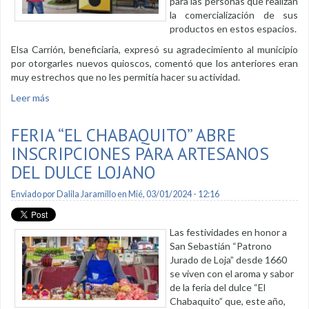
para las personas que realizan
la comercialización de sus
productos en estos espacios.
Elsa Carrión, beneficiaria, expresó su agradecimiento al municipio
por otorgarles nuevos quioscos, comentó que los anteriores eran
muy estrechos que no les permitía hacer su actividad.
Leer más
sobre Mejoran infraestructura de quioscos de los parques
FERIA “EL CHABAQUITO” ABRE
INSCRIPCIONES PARA ARTESANOS
DEL DULCE LOJANO
Enviado por
Dalila Jaramillo
en Mié, 03/01/2024 - 12:16
Las festividades en honor a
San Sebastián “Patrono
Jurado de Loja” desde 1660
se viven con el aroma y sabor
de la feria del dulce “El
Chabaquito” que, este año,