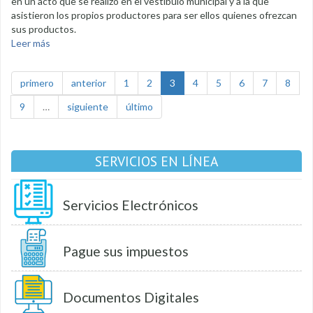
en un acto que se realizó en el vestíbulo municipal y a la que
asistieron los propios productores para ser ellos quienes ofrezcan
sus productos.
Leer más
sobre Se ofrece canasta de apoyo al productor lojano
primero
anterior
1
2
3
4
5
6
7
8
9
…
siguiente
último
SERVICIOS EN LÍNEA
Servicios Electrónicos
Pague sus impuestos
Documentos Digitales