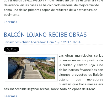
Los trabajos de excavación y movimiento de tierras está en un 95%
de avance, en las calles se ha colocado material de mejoramiento
como una de las primeras capas de refuerzo de la estructura de
pavimento.
Leer más
sobre Trabajos de pavimentación avanzan en Shushuhuayco
BALCÓN LOJANO RECIBE OBRAS
Enviado por
Roberto Alvarado
en Dom, 15/01/2017 - 09:54
Las obras municipales se las
observa en varios puntos de
la ciudad y cantón Loja. Uno
de los barrios favorecidos con
algunos proyectos es Balcón
Lojano. Los moradores
cuentan que hace meses era
casi inaccesible llegar al sector, sobre todo en época de lluvias.
Leer más
sobre Balcón Lojano recibe obras