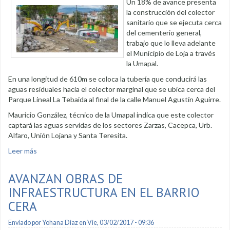
Un 18% de avance presenta
la construcción del colector
sanitario que se ejecuta cerca
del cementerio general,
trabajo que lo lleva adelante
el Municipio de Loja a través
la Umapal.
En una longitud de 610m se coloca la tubería que conducirá las
aguas residuales hacia el colector marginal que se ubica cerca del
Parque Lineal La Tebaida al final de la calle Manuel Agustín Aguirre.
Mauricio González, técnico de la Umapal indica que este colector
captará las aguas servidas de los sectores Zarzas, Cacepca, Urb.
Alfaro, Unión Lojana y Santa Teresita.
Leer más
sobre Avanzan trabajos de colector sanitario cerca al
cementerio general
AVANZAN OBRAS DE
INFRAESTRUCTURA EN EL BARRIO
CERA
Enviado por
Yohana Diaz
en Vie, 03/02/2017 - 09:36