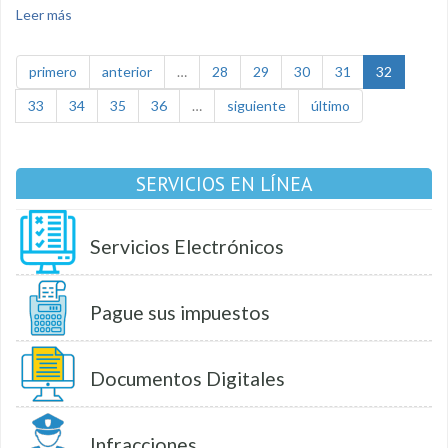
Leer más
sobre Canchas experimentan cambios
primero
anterior
…
28
29
30
31
32
33
34
35
36
…
siguiente
último
SERVICIOS EN LÍNEA
Servicios Electrónicos
Pague sus impuestos
Documentos Digitales
Infracciones