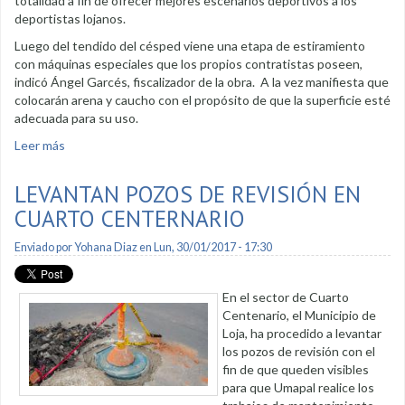
totalidad a fin de ofrecer mejores escenarios deportivos a los
deportistas lojanos.
Luego del tendido del césped viene una etapa de estiramiento
con máquinas especiales que los propios contratistas poseen,
indicó Ángel Garcés, fiscalizador de la obra. A la vez manifiesta que
colocarán arena y caucho con el propósito de que la superficie esté
adecuada para su uso.
Leer más
sobre Cancha de Jipiro tiene en su totalidad césped
sintético
LEVANTAN POZOS DE REVISIÓN EN
CUARTO CENTERNARIO
Enviado por
Yohana Diaz
en Lun, 30/01/2017 - 17:30
En el sector de Cuarto
Centenario, el Municipio de
Loja, ha procedido a levantar
los pozos de revisión con el
fin de que queden visibles
para que Umapal realice los