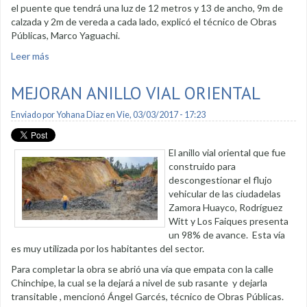
el puente que tendrá una luz de 12 metros y 13 de ancho, 9m de
calzada y 2m de vereda a cada lado, explicó el técnico de Obras
Públicas, Marco Yaguachi.
Leer más
sobre Iniciaron trabajos de construcción del puente de la
calle Azuay
MEJORAN ANILLO VIAL ORIENTAL
Enviado por
Yohana Diaz
en Vie, 03/03/2017 - 17:23
El anillo vial oriental que fue
construido para
descongestionar el flujo
vehicular de las ciudadelas
Zamora Huayco, Rodríguez
Witt y Los Faiques presenta
un 98% de avance. Esta vía
es muy utilizada por los habitantes del sector.
Para completar la obra se abrió una vía que empata con la calle
Chinchipe, la cual se la dejará a nivel de sub rasante y dejarla
transitable , mencionó Ángel Garcés, técnico de Obras Públicas.