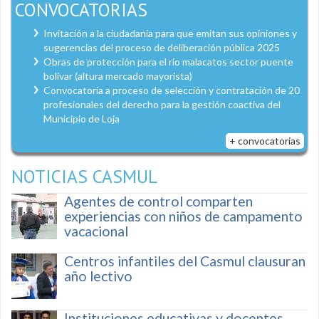
CONVOCATORIAS
Invitación a la ciudadanía para que emitan sus opiniones y
sugerencias del proceso de deliberación pública 2025
Obras de protección para el río malacatos sector puente
bolívar (altura mercado mayorista)
Convocatoria a proceso de selección y contratación de 20
profesionales del derecho para la gestión coactiva del
Municipio de Loja
+ convocatorias
NOTICIAS CASMUL
Agentes de control comparten
experiencias con niños de campamento
vacacional
Centros infantiles del Casmul clausuran
año lectivo
Instituciones educativas y docentes