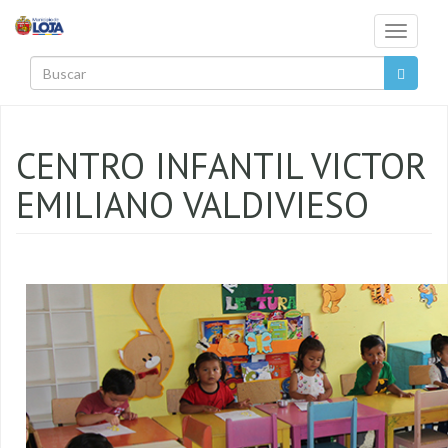
Pasar al contenido principal
Toggle
navigati
Buscar
CENTRO INFANTIL VICTOR
EMILIANO VALDIVIESO