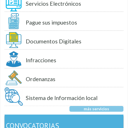
Servicios Electrónicos
Pague sus impuestos
Documentos Digitales
Infracciones
Ordenanzas
Sistema de Información local
más servicios
CONVOCATORIAS