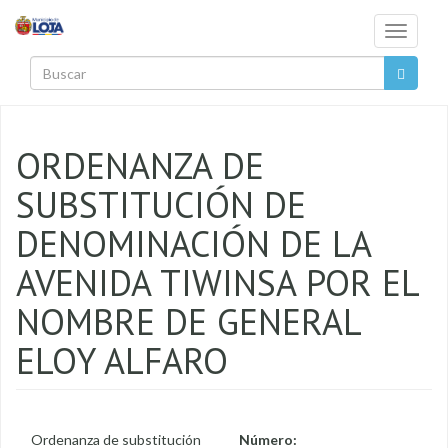
Pasar al contenido principal
Toggle
navigati
Buscar
ORDENANZA DE
SUBSTITUCIÓN DE
DENOMINACIÓN DE LA
AVENIDA TIWINSA POR EL
NOMBRE DE GENERAL
ELOY ALFARO
Ordenanza de substitución
Número: