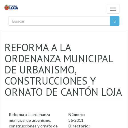
Pasar al contenido principal
Toggle
navigati
Buscar
REFORMA A LA
ORDENANZA MUNICIPAL
DE URBANISMO,
CONSTRUCCIONES Y
ORNATO DE CANTÓN LOJA
Reforma a la ordenanza
Número:
municipal de urbanismo,
36-2011
construcciones y ornato de
Directorio: