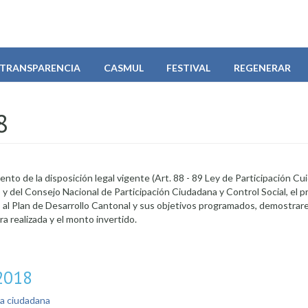
TRANSPARENCIA
CASMUL
FESTIVAL
REGENERAR
8
nto de la disposición legal vigente (Art. 88 - 89 Ley de Participación Cu
y del Consejo Nacional de Participación Ciudadana y Control Social, el 
o al Plan de Desarrollo Cantonal y sus objetivos programados, demostra
a realizada y el monto invertido.
2018
ea ciudadana