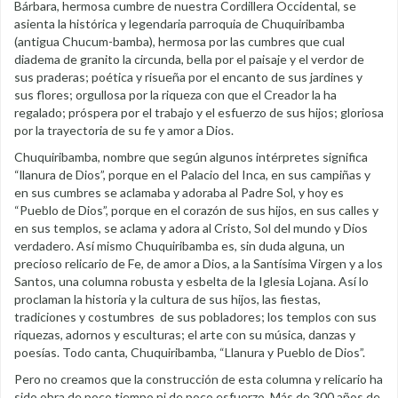
Bárbara, hermosa cumbre de nuestra Cordillera Occidental, se
asienta la histórica y legendaria parroquia de Chuquiribamba
(antigua Chucum-bamba), hermosa por las cumbres que cual
diadema de granito la circunda, bella por el paisaje y el verdor de
sus praderas; poética y risueña por el encanto de sus jardines y
sus flores; orgullosa por la riqueza con que el Creador la ha
regalado; próspera por el trabajo y el esfuerzo de sus hijos; gloriosa
por la trayectoria de su fe y amor a Dios.
Chuquiribamba, nombre que según algunos intérpretes significa
“llanura de Dios”, porque en el Palacio del Inca, en sus campiñas y
en sus cumbres se aclamaba y adoraba al Padre Sol, y hoy es
“Pueblo de Dios”, porque en el corazón de sus hijos, en sus calles y
en sus templos, se aclama y adora al Cristo, Sol del mundo y Dios
verdadero. Así mismo Chuquiribamba es, sin duda alguna, un
precioso relicario de Fe, de amor a Dios, a la Santísima Virgen y a los
Santos, una columna robusta y esbelta de la Iglesia Lojana. Así lo
proclaman la historia y la cultura de sus hijos, las fiestas,
tradiciones y costumbres de sus pobladores; los templos con sus
riquezas, adornos y esculturas; el arte con su música, danzas y
poesías. Todo canta, Chuquiribamba, “Llanura y Pueblo de Dios”.
Pero no creamos que la construcción de esta columna y relicario ha
sido obra de poco tiempo ni de poco esfuerzo. Más de 300 años de