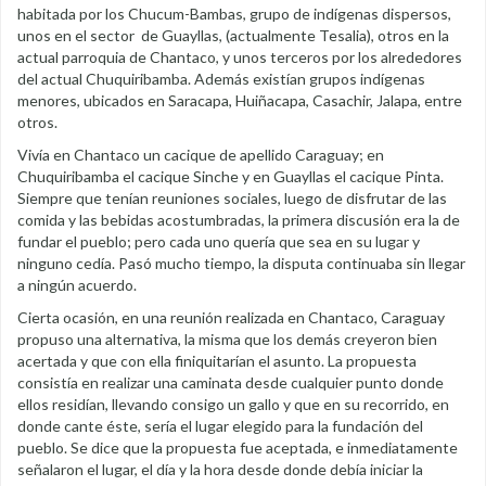
habitada por los Chucum-Bambas, grupo de indígenas dispersos,
unos en el sector de Guayllas, (actualmente Tesalia), otros en la
actual parroquia de Chantaco, y unos terceros por los alrededores
del actual Chuquiribamba. Además existían grupos indígenas
menores, ubicados en Saracapa, Huiñacapa, Casachir, Jalapa, entre
otros.
Vivía en Chantaco un cacique de apellido Caraguay; en
Chuquiribamba el cacique Sinche y en Guayllas el cacique Pinta.
Siempre que tenían reuniones sociales, luego de disfrutar de las
comida y las bebidas acostumbradas, la primera discusión era la de
fundar el pueblo; pero cada uno quería que sea en su lugar y
ninguno cedía. Pasó mucho tiempo, la disputa continuaba sin llegar
a ningún acuerdo.
Cierta ocasión, en una reunión realizada en Chantaco, Caraguay
propuso una alternativa, la misma que los demás creyeron bien
acertada y que con ella finiquitarían el asunto. La propuesta
consistía en realizar una caminata desde cualquier punto donde
ellos residían, llevando consigo un gallo y que en su recorrido, en
donde cante éste, sería el lugar elegido para la fundación del
pueblo. Se dice que la propuesta fue aceptada, e inmediatamente
señalaron el lugar, el día y la hora desde donde debía iniciar la