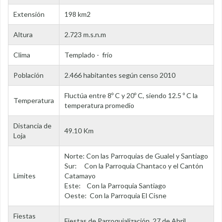
Extensión
198 km2
Altura
2.723 m.s.n.m
Clima
Templado - frío
Población
2.466 habitantes según censo 2010
Fluctúa entre 8º C y 20º C, siendo 12.5 º C la
Temperatura
temperatura promedio
Distancia de
49.10 Km
Loja
Norte: Con las Parroquias de Gualel y Santiago
Sur: Con la Parroquia Chantaco y el Cantón
Límites
Catamayo
Este: Con la Parroquia Santiago
Oeste: Con la Parroquia El Cisne
Fiestas
Fiestas de Parroquialización 27 de Abril