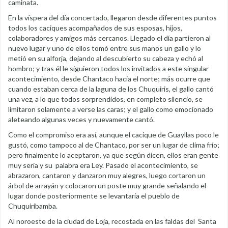
caminata.
En la víspera del día concertado, llegaron desde diferentes puntos
todos los caciques acompañados de sus esposas, hijos,
colaboradores y amigos más cercanos. Llegado el día partieron al
nuevo lugar y uno de ellos tomó entre sus manos un gallo y lo
metió en su alforja, dejando al descubierto su cabeza y echó al
hombro; y tras él le siguieron todos los invitados a este singular
acontecimiento, desde Chantaco hacia el norte; más ocurre que
cuando estaban cerca de la laguna de los Chuquiris, el gallo cantó
una vez, a lo que todos sorprendidos, en completo silencio, se
limitaron solamente a verse las caras; y el gallo como emocionado
aleteando algunas veces y nuevamente cantó.
Como el compromiso era así, aunque el cacique de Guayllas poco le
gustó, como tampoco al de Chantaco, por ser un lugar de clima frío;
pero finalmente lo aceptaron, ya que según dicen, ellos eran gente
muy seria y su palabra era Ley. Pasado el acontecimiento, se
abrazaron, cantaron y danzaron muy alegres, luego cortaron un
árbol de arrayán y colocaron un poste muy grande señalando el
lugar donde posteriormente se levantaría el pueblo de
Chuquiribamba.
Al noroeste de la ciudad de Loja, recostada en las faldas del Santa