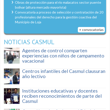
Obras de protección para el río malacatos sector puente
bolívar (altura mercado mayorista)
Convocatoria a proceso de selección y contratación de 20
profesionales del derecho para la gestión coactiva del
Municipio de Loja
+ convocatorias
NOTICIAS CASMUL
Agentes de control comparten
experiencias con niños de campamento
vacacional
Centros infantiles del Casmul clausuran
año lectivo
Instituciones educativas y docentes
reciben reconocimientos de parte del
Casmul