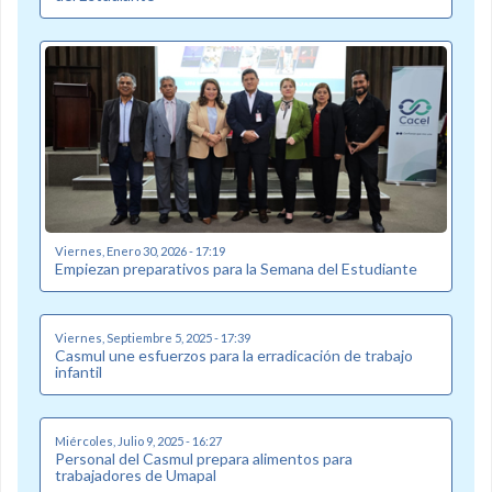
Viernes, Enero 30, 2026 - 17:19
Empiezan preparativos para la Semana del Estudiante
Viernes, Septiembre 5, 2025 - 17:39
Casmul une esfuerzos para la erradicación de trabajo
infantil
Miércoles, Julio 9, 2025 - 16:27
Personal del Casmul prepara alimentos para
trabajadores de Umapal