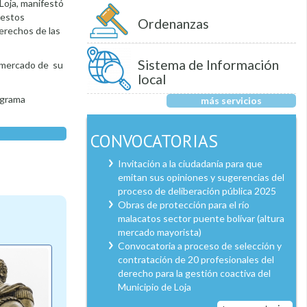
Loja, manifestó
 estos
Ordenanzas
erechos de las
Sistema de Información
el mercado de su
local
ograma
más servicios
CONVOCATORIAS
Invitación a la ciudadanía para que
emitan sus opiniones y sugerencias del
proceso de deliberación pública 2025
Obras de protección para el río
malacatos sector puente bolívar (altura
mercado mayorista)
Convocatoria a proceso de selección y
contratación de 20 profesionales del
derecho para la gestión coactiva del
Municipio de Loja