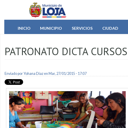
Pasar al contenido principal
INICIO
MUNICIPIO
SERVICIOS
CIUDAD
PATRONATO DICTA CURSOS
Enviado por
Yohana Diaz
en Mar, 27/01/2015 - 17:07