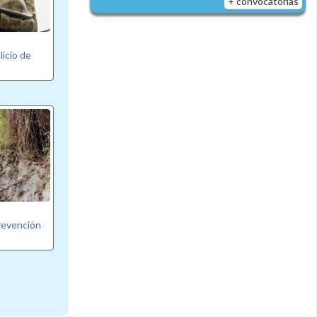
+ convocatorias
licio de
revención