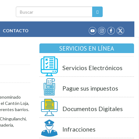
Buscar
CONTACTO
SERVICIOS EN LÍNEA
Servicios Electrónicos
Pague sus impuestos
 denominado
el Cantón Loja,
Documentos Digitales
erentes barrios.
 Chinguilanchi,
nadería,
Infracciones