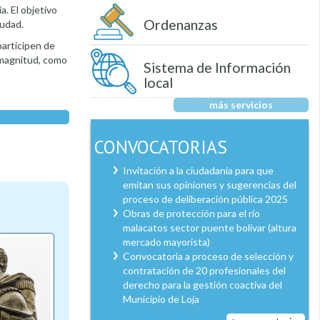
a. El objetivo
Ordenanzas
iudad.
participen de
 magnitud, como
Sistema de Información
local
más servicios
CONVOCATORIAS
Invitación a la ciudadanía para que
emitan sus opiniones y sugerencias del
proceso de deliberación pública 2025
Obras de protección para el río
malacatos sector puente bolívar (altura
mercado mayorista)
Convocatoria a proceso de selección y
contratación de 20 profesionales del
derecho para la gestión coactiva del
Municipio de Loja