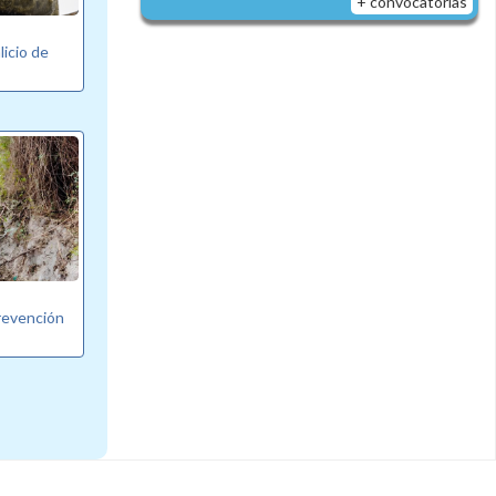
+ convocatorias
licio de
revención