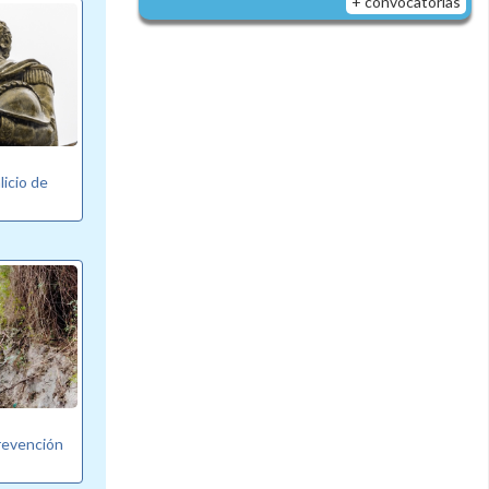
+ convocatorias
licio de
revención