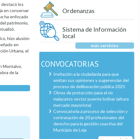
 destacó los
Ordenanzas
aja en conservar
 se ha enfocado
del patrimonio,
Sistema de Información
tualizó.
local
co, hizo alusión
mpeñado en
más servicios
ción Urbana, el
CONVOCATORIAS
an Montalvo.
obra de la
Invitación a la ciudadanía para que
emitan sus opiniones y sugerencias del
proceso de deliberación pública 2025
Obras de protección para el río
malacatos sector puente bolívar (altura
mercado mayorista)
Convocatoria a proceso de selección y
contratación de 20 profesionales del
derecho para la gestión coactiva del
Municipio de Loja