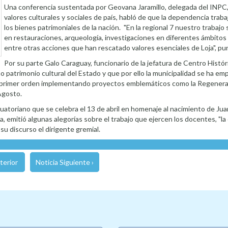
Una conferencia sustentada por Geovana Jaramillo, delegada del INPC,
valores culturales y sociales de país, habló de que la dependencia trab
los bienes patrimoniales de la nación. "En la regional 7 nuestro trabajo
en restauraciones, arqueología, investigaciones en diferentes ámbitos 
entre otras acciones que han rescatado valores esenciales de Loja", pun
Por su parte Galo Caraguay, funcionario de la jefatura de Centro Históri
mo patrimonio cultural del Estado y que por ello la municipalidad se ha e
e primer orden implementando proyectos emblemáticos como la Regenera
 Agosto.
uatoriano que se celebra el 13 de abril en homenaje al nacimiento de Ju
 emitió algunas alegorías sobre el trabajo que ejercen los docentes, "la 
 su discurso el dirigente gremial.
terior
Noticia Siguiente ›