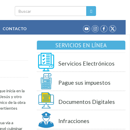
Buscar
CONTACTO
SERVICIOS EN LÍNEA
Servicios Electrónicos
Pague sus impuestos
ue inicia en la
 Jesús y otro
Documentos Digitales
nico de la obra
vertientes
Infracciones
ua vía a
revé culminar