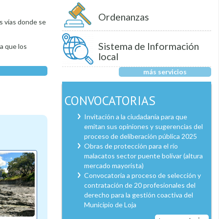
Ordenanzas
s vías donde se
Sistema de Información
ya que los
local
más servicios
CONVOCATORIAS
Invitación a la ciudadanía para que
emitan sus opiniones y sugerencias del
proceso de deliberación pública 2025
Obras de protección para el río
malacatos sector puente bolívar (altura
mercado mayorista)
Convocatoria a proceso de selección y
contratación de 20 profesionales del
derecho para la gestión coactiva del
Municipio de Loja