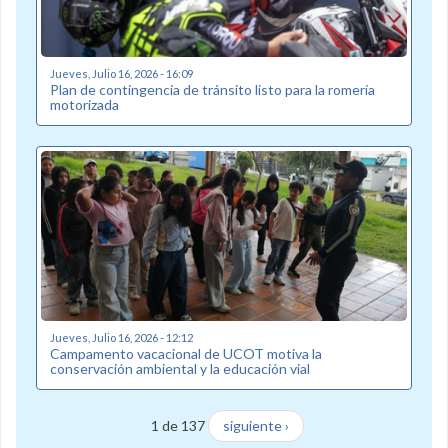
Jueves, Julio 16, 2026 - 16:09
Plan de contingencia de tránsito listo para la romería
motorizada
Jueves, Julio 16, 2026 - 12:12
Campamento vacacional de UCOT motiva la
conservación ambiental y la educación vial
1 de 137
siguiente ›