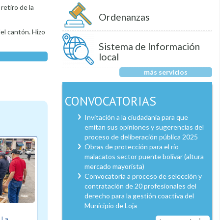
retiro de la
Ordenanzas
del cantón. Hizo
Sistema de Información
local
más servicios
CONVOCATORIAS
Invitación a la ciudadanía para que
emitan sus opiniones y sugerencias del
proceso de deliberación pública 2025
Obras de protección para el río
malacatos sector puente bolívar (altura
mercado mayorista)
Convocatoria a proceso de selección y
contratación de 20 profesionales del
derecho para la gestión coactiva del
Municipio de Loja
e La