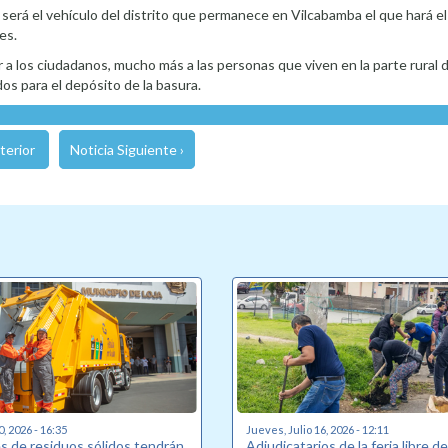
será el vehículo del distrito que permanece en Vilcabamba el que hará el 
es.
r a los ciudadanos, mucho más a las personas que viven en la parte rural 
dos para el depósito de la basura.
terior
Noticia Siguiente ›
0, 2026 - 16:35
Jueves, Julio 16, 2026 - 12:11
s de residuos sólidos tendrán
Adjudicatarios de la feria libre d