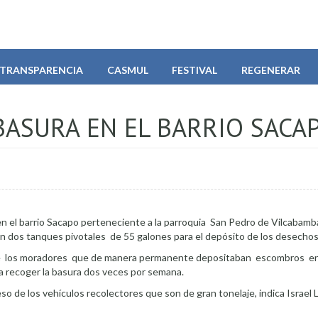
TRANSPARENCIA
CASMUL
FESTIVAL
REGENERAR
BASURA EN EL BARRIO SACA
 el barrio Sacapo perteneciente a la parroquia San Pedro de Vilcabamba
an dos tanques pivotales de 55 galones para el depósito de los desechos
d de los moradores que de manera permanente depositaban escombros en 
a a recoger la basura dos veces por semana.
so de los vehículos recolectores que son de gran tonelaje, indica Israel L