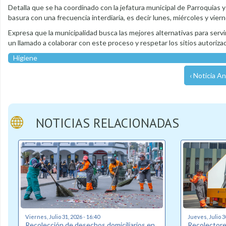
Detalla que se ha coordinado con la jefatura municipal de Parroquias y 
basura con una frecuencia interdiaria, es decir lunes, miércoles y viern
Expresa que la municipalidad busca las mejores alternativas para servi
un llamado a colaborar con este proceso y respetar los sitios autoriza
Higiene
‹ Noticia An
NOTICIAS RELACIONADAS
Viernes, Julio 31, 2026 - 16:40
Jueves, Julio 3
Recolección de desechos domiciliarios en
Recolectore