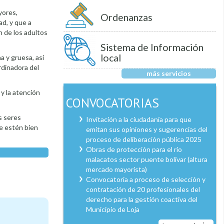
yores,
Ordenanzas
ad, y que a
n de los adultos
Sistema de Información
local
a y gruesa, así
rdinadora del
más servicios
 y la atención
CONVOCATORIAS
us seres
Invitación a la ciudadanía para que
ue estén bien
emitan sus opiniones y sugerencias del
proceso de deliberación pública 2025
Obras de protección para el río
malacatos sector puente bolívar (altura
mercado mayorista)
Convocatoria a proceso de selección y
contratación de 20 profesionales del
derecho para la gestión coactiva del
Municipio de Loja