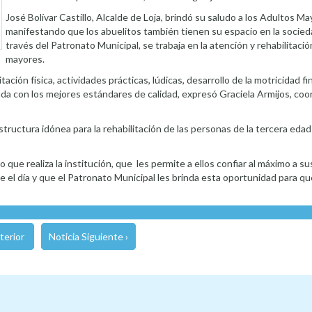
José Bolívar Castillo, Alcalde de Loja, brindó su saludo a los Adultos Ma
manifestando que los abuelitos también tienen su espacio en la socied
través del Patronato Municipal, se trabaja en la atención y rehabilitació
mayores.
ción física, actividades prácticas, lúdicas, desarrollo de la motricidad fin
da con los mejores estándares de calidad, expresó Graciela Armijos, coo
structura idónea para la rehabilitación de las personas de la tercera edad
 que realiza la institución, que les permite a ellos confiar al máximo a s
 el día y que el Patronato Municipal les brinda esta oportunidad para q
terior
Noticia Siguiente ›