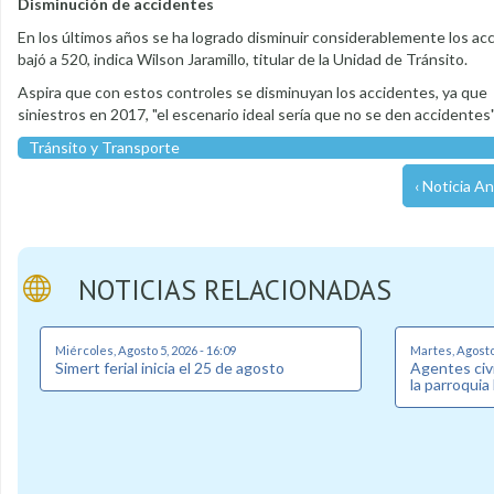
Disminución de accidentes
En los últimos años se ha logrado disminuir considerablemente los ac
bajó a 520, indica Wilson Jaramillo, titular de la Unidad de Tránsito.
Aspira que con estos controles se disminuyan los accidentes, ya que la
siniestros en 2017, "el escenario ideal sería que no se den accidentes",
Tránsito y Transporte
‹ Noticia An
NOTICIAS RELACIONADAS
Miércoles, Agosto 5, 2026 - 16:09
Martes, Agosto 
Simert ferial inicia el 25 de agosto
Agentes civi
la parroquia