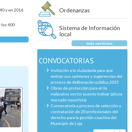
Ordenanzas
940 y en 2016
r los 400
Sistema de Información
local
más servicios
CONVOCATORIAS
Invitación a la ciudadanía para que
emitan sus opiniones y sugerencias del
proceso de deliberación pública 2025
Obras de protección para el río
malacatos sector puente bolívar (altura
mercado mayorista)
Convocatoria a proceso de selección y
contratación de 20 profesionales del
derecho para la gestión coactiva del
Municipio de Loja