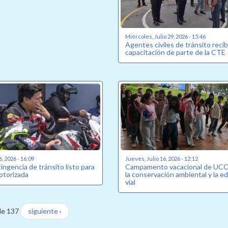
Miércoles, Julio 29, 2026 - 15:46
Agentes civiles de tránsito reci
capacitación de parte de la CTE
6, 2026 - 16:09
Jueves, Julio 16, 2026 - 12:12
ingencia de tránsito listo para
Campamento vacacional de UCO
otorizada
la conservación ambiental y la e
vial
de 137
siguiente ›