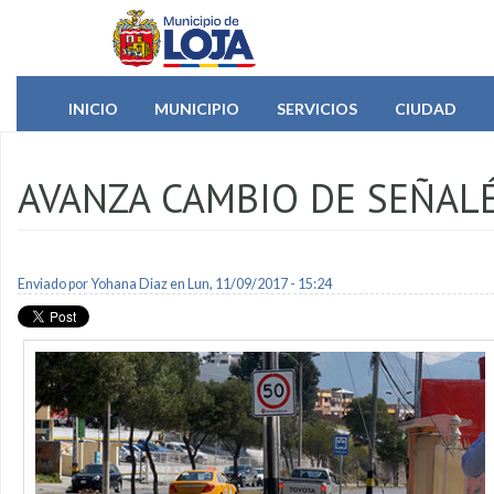
Pasar al contenido principal
INICIO
MUNICIPIO
SERVICIOS
CIUDAD
AVANZA CAMBIO DE SEÑALÉ
Enviado por
Yohana Diaz
en Lun, 11/09/2017 - 15:24