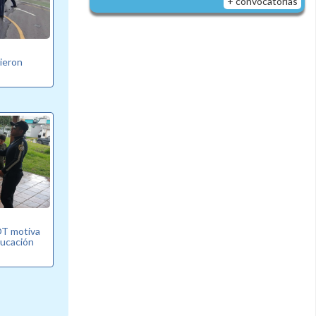
+ convocatorias
bieron
T motiva
ducación