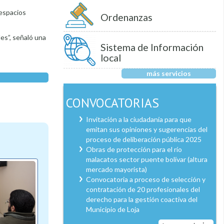
espacios
Ordenanzas
es”, señaló una
Sistema de Información
local
más servicios
CONVOCATORIAS
Invitación a la ciudadanía para que
emitan sus opiniones y sugerencias del
proceso de deliberación pública 2025
Obras de protección para el río
malacatos sector puente bolívar (altura
mercado mayorista)
Convocatoria a proceso de selección y
contratación de 20 profesionales del
derecho para la gestión coactiva del
Municipio de Loja