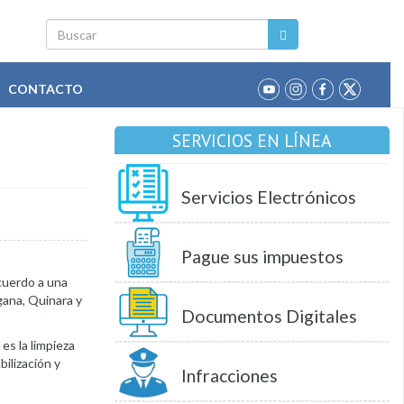
Buscar
CONTACTO
SERVICIOS EN LÍNEA
Servicios Electrónicos
Pague sus impuestos
acuerdo a una
gana, Quinara y
Documentos Digitales
es la limpieza
ilización y
Infracciones