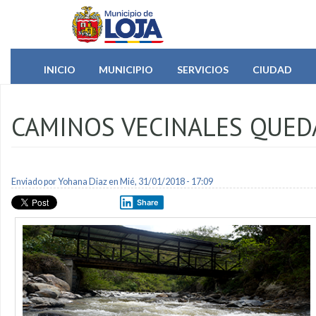
Pasar al contenido principal
INICIO
MUNICIPIO
SERVICIOS
CIUDAD
CAMINOS VECINALES QUED
Enviado por
Yohana Diaz
en Mié, 31/01/2018 - 17:09
Share