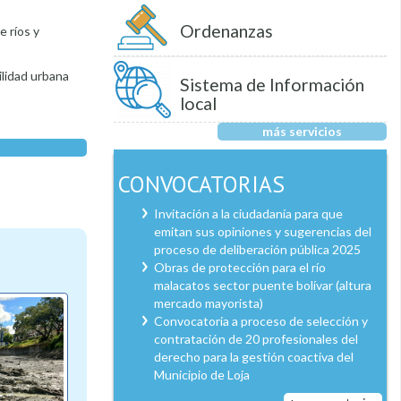
Ordenanzas
e ríos y
ilidad urbana
Sistema de Información
local
más servicios
CONVOCATORIAS
Invitación a la ciudadanía para que
emitan sus opiniones y sugerencias del
proceso de deliberación pública 2025
Obras de protección para el río
malacatos sector puente bolívar (altura
mercado mayorista)
Convocatoria a proceso de selección y
contratación de 20 profesionales del
derecho para la gestión coactiva del
Municipio de Loja