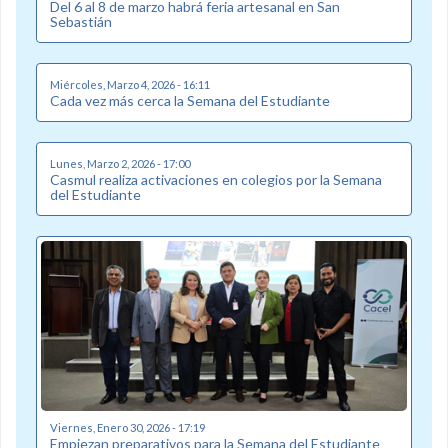
Del 6 al 8 de marzo habrá feria artesanal en San
Sebastián
Miércoles, Marzo 4, 2026 - 16:11
Cada vez más cerca la Semana del Estudiante
Lunes, Marzo 2, 2026 - 17:00
Casmul realiza activaciones en colegios por la Semana
del Estudiante
Viernes, Enero 30, 2026 - 17:19
Empiezan preparativos para la Semana del Estudiante