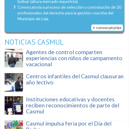
bolívar (altura mercado mayorista)
Convocatoria a proceso de selección y contratación de 20
profesionales del derecho para la gestión coactiva del
Municipio de Loja
+ convocatorias
NOTICIAS CASMUL
Agentes de control comparten
experiencias con niños de campamento
vacacional
Centros infantiles del Casmul clausuran
año lectivo
Instituciones educativas y docentes
reciben reconocimientos de parte del
Casmul
Casmul impulsa feria por el Día del