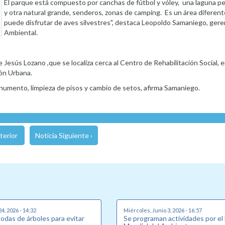
El parque está compuesto por canchas de fútbol y vóley, una laguna peq
y otra natural grande, senderos, zonas de camping. Es un área diferen
puede disfrutar de aves silvestres", destaca Leopoldo Samaniego, ger
Ambiental.
e Jesús Lozano ,que se localiza cerca al Centro de Rehabilitación Social,
ón Urbana.
onumento, limpieza de pisos y cambio de setos, afirma Samaniego.
terior
Noticia Siguiente ›
24, 2026 - 14:32
Miércoles, Junio 3, 2026 - 16:57
podas de árboles para evitar
Se programan actividades por el