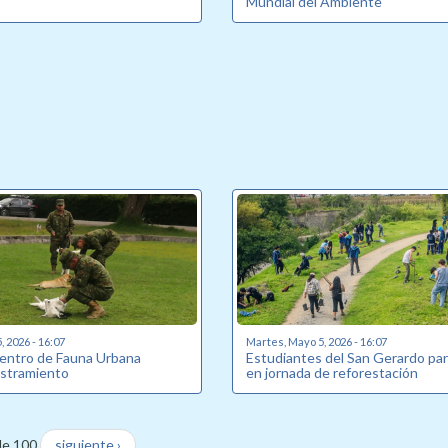
Mundial del Ambiente
 2026 - 16:07
Martes, Mayo 5, 2026 - 16:07
entro de Fauna Urbana
Estudiantes del San Gerardo par
estramiento
en jornada de reforestación
de 100
siguiente ›