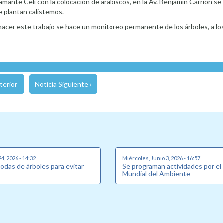
amante Celi con la colocación de arabiscos, en la Av. Benjamín Carrión s
se plantan calistemos.
cer este trabajo se hace un monitoreo permanente de los árboles, a los
terior
Noticia Siguiente ›
24, 2026 - 14:32
Miércoles, Junio 3, 2026 - 16:57
podas de árboles para evitar
Se programan actividades por el
Mundial del Ambiente