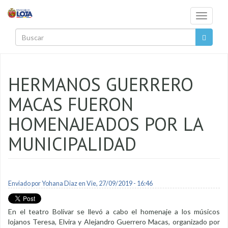
Pasar al contenido principal
Toggle
navigati
Buscar
HERMANOS GUERRERO
MACAS FUERON
HOMENAJEADOS POR LA
MUNICIPALIDAD
Enviado por
Yohana Diaz
en Vie, 27/09/2019 - 16:46
En el teatro Bolívar se llevó a cabo el homenaje a los músicos
lojanos Teresa, Elvira y Alejandro Guerrero Macas, organizado por