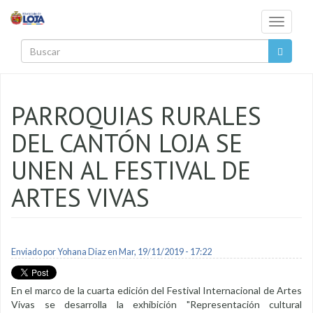
Pasar al contenido principal
Toggle
navigati
Buscar
PARROQUIAS RURALES
DEL CANTÓN LOJA SE
UNEN AL FESTIVAL DE
ARTES VIVAS
Enviado por
Yohana Diaz
en Mar, 19/11/2019 - 17:22
En el marco de la cuarta edición del Festival Internacional de Artes
Vivas se desarrolla la exhibición "Representación cultural