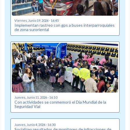
Viernes, Junio 19, 2026 - 16:45
Implementan rastreo con gps a buses interparroquiales
de zona suroriental
Jueves, Junio 11, 2026 - 16:10
Con actividades se conmemoró el Día Mundial de la
Seguridad Vial
Jueves, Junio 4, 2026 - 16:30
Socializan resultados de monitoreo de infracciones de