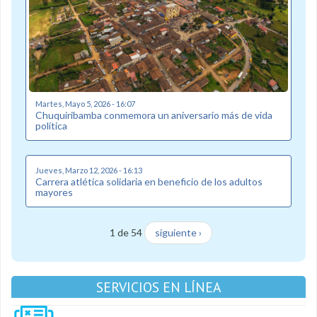
Martes, Mayo 5, 2026 - 16:07
Chuquiribamba conmemora un aniversario más de vida
política
Jueves, Marzo 12, 2026 - 16:13
Carrera atlética solidaria en beneficio de los adultos
mayores
1 de 54
siguiente ›
SERVICIOS EN LÍNEA