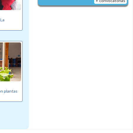
+ convocatorias
 La
n plantas