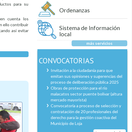
ductos para su
Ordenanzas
 en cuenta los
 ello contribuir
Sistema de Información
ando así evitar
local
más servicios
CONVOCATORIAS
Invitación a la ciudadanía para que
emitan sus opiniones y sugerencias del
proceso de deliberación pública 2025
Obras de protección para el río
malacatos sector puente bolívar (altura
mercado mayorista)
Convocatoria a proceso de selección y
contratación de 20 profesionales del
derecho para la gestión coactiva del
Municipio de Loja