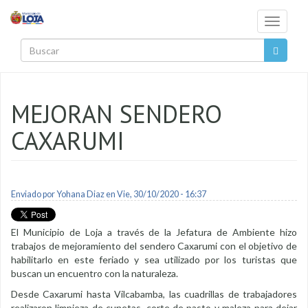
Pasar al contenido principal
Toggle
navigati
Buscar
MEJORAN SENDERO
CAXARUMI
Enviado por
Yohana Diaz
en Vie, 30/10/2020 - 16:37
El Municipio de Loja a través de la Jefatura de Ambiente hizo
trabajos de mejoramiento del sendero Caxarumi con el objetivo de
habilitarlo en este feriado y sea utilizado por los turistas que
buscan un encuentro con la naturaleza.
Desde Caxarumi hasta Vilcabamba, las cuadrillas de trabajadores
realizaron limpieza de cunetas, corte de pasto y maleza para dejar