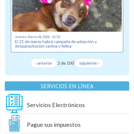
Jueves, Marzo 26, 2026 - 11:52
El 21 de marzo habrá campaña de adopción y
desparasitación canina y felina
‹ anterior
2 de 100
siguiente ›
SERVICIOS EN LÍNEA
Servicios Electrónicos
Pague sus impuestos