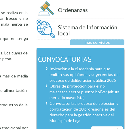
Ordenanzas
se realiza en la
tar fresco y no
 mala hierba se
Sistema de Información
local
do que no tenga
más servicios
os. Los cuyes de
CONVOCATORIAS
n peso.
Invitación a la ciudadanía para que
emitan sus opiniones y sugerencias del
va más de media
proceso de deliberación pública 2025
Obras de protección para el río
e alimentación,
malacatos sector puente bolívar (altura
mercado mayorista)
Convocatoria a proceso de selección y
 productos de la
contratación de 20 profesionales del
derecho para la gestión coactiva del
Municipio de Loja
 tradicional por