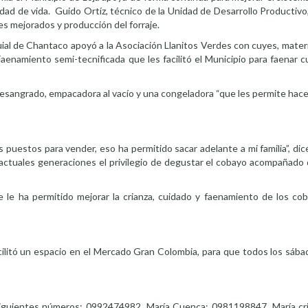
dad de vida. Guido Ortíz, técnico de la Unidad de Desarrollo Productivo
s mejorados y producción del forraje.
ial de Chantaco apoyó a la Asociación Llanitos Verdes con cuyes, mater
Faenamiento semi-tecnificada que les facilitó el Municipio para faenar
esangrado, empacadora al vacío y una congeladora “que les permite hace
 puestos para vender, eso ha permitido sacar adelante a mi familia”, di
s actuales generaciones el privilegio de degustar el cobayo acompañado 
 le ha permitido mejorar la crianza, cuidado y faenamiento de los cob
acilitó un espacio en el Mercado Gran Colombia, para que todos los sáb
siguientes números: 0992474982, María Cuenca; 0981198847, María cris