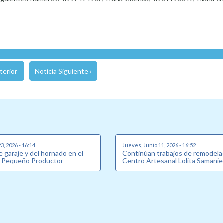
terior
Noticia Siguiente ›
3, 2026 - 16:14
Jueves, Junio 11, 2026 - 16:52
e garaje y del hornado en el
Continúan trabajos de remodela
l Pequeño Productor
Centro Artesanal Lolita Samani