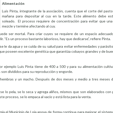
Alimentación
Luis Pinta, integrante de la asociación, cuenta que el corte del pasto 
mañana para depositar al cuy en la tarde. Este alimento debe es
soleado. El proceso requiere de concentración para evitar que una
mezcle y termine afectando al cuy.
uede ser mortal. Para criar cuyes se requiere de un espacio adecua
ir. “Es un proceso bastante laborioso, hay que dedicarse”, refiere Pinta.
 se le da agua y se cuida de su salud para evitar enfermedades y parásit
 que poseen excelente genética que garantiza cobayos grandes y de bue
or ejemplo Luis Pinta tiene de 400 a 500 y para su alimentación culti
s son divididos para su reproducción y engorde.
es hembras y un macho. Después de dos meses y medio a tres meses d
 se lo pela, se lo seca y agrega aliños, mismos que son elaborados con
e proceso, se lo empaca al vacío y está lista para la venta.
mía el Municipio de Loja apoya de forma continua para mejorar el sistema