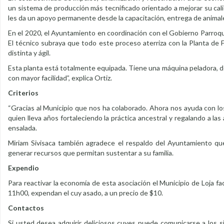
un sistema de producción más tecnificado orientado a mejorar su cali
les da un apoyo permanente desde la capacitación, entrega de animale
En el 2020, el Ayuntamiento en coordinación con el Gobierno Parroqu
El técnico subraya que todo este proceso aterriza con la Planta de 
distinta y ágil.
Esta planta está totalmente equipada. Tiene una máquina peladora, d
con mayor facilidad”, explica Ortiz.
Criterios
“Gracias al Municipio que nos ha colaborado. Ahora nos ayuda con los
quien lleva años fortaleciendo la práctica ancestral y regalando a la
ensalada.
Miriam Sivisaca también agradece el respaldo del Ayuntamiento que
generar recursos que permitan sustentar a su familia.
Expendio
Para reactivar la economía de esta asociación el Municipio de Loja f
11h00, expendan el cuy asado, a un precio de $10.
Contactos
Si usted desea adquirir deliciosos cuyes puede comunicarse a los 