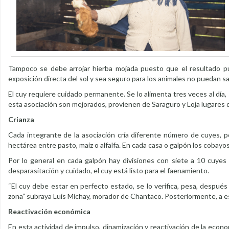
Tampoco se debe arrojar hierba mojada puesto que el resultado p
exposición directa del sol y sea seguro para los animales no puedan sal
El cuy requiere cuidado permanente. Se lo alimenta tres veces al día,
esta asociación son mejorados, provienen de Saraguro y Loja lugares
Crianza
Cada integrante de la asociación cría diferente número de cuyes, p
hectárea entre pasto, maíz o alfalfa. En cada casa o galpón los cobayo
Por lo general en cada galpón hay divisiones con siete a 10 cuy
desparasitación y cuidado, el cuy está listo para el faenamiento.
“El cuy debe estar en perfecto estado, se lo verifica, pesa, después
zona” subraya Luis Michay, morador de Chantaco. Posteriormente, a est
Reactivación económica
En esta actividad de impulso, dinamización y reactivación de la econo