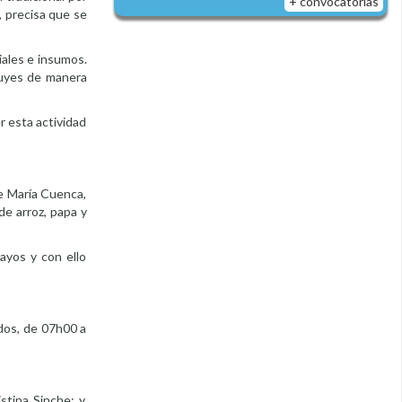
+ convocatorias
, precisa que se
iales e insumos.
 cuyes de manera
r esta actividad
ce María Cuenca,
de arroz, papa y
ayos y con ello
ados, de 07h00 a
tina Sinche; y,