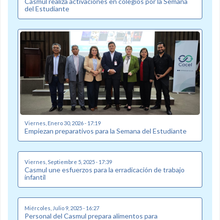
Casmul realiza activaciones en colegios por la Semana
del Estudiante
Viernes, Enero 30, 2026 - 17:19
Empiezan preparativos para la Semana del Estudiante
Viernes, Septiembre 5, 2025 - 17:39
Casmul une esfuerzos para la erradicación de trabajo
infantil
Miércoles, Julio 9, 2025 - 16:27
Personal del Casmul prepara alimentos para