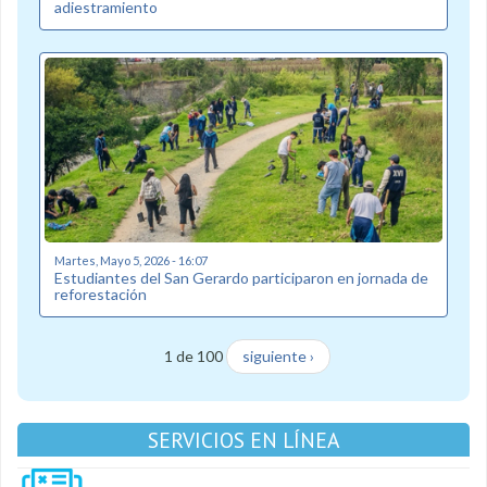
adiestramiento
Martes, Mayo 5, 2026 - 16:07
Estudiantes del San Gerardo participaron en jornada de
reforestación
1 de 100
siguiente ›
SERVICIOS EN LÍNEA