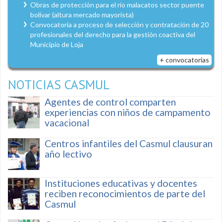
Obras de protección para el río malacatos sector puente
bolívar (altura mercado mayorista)
Convocatoria a proceso de selección y contratación de 20
profesionales del derecho para la gestión coactiva del
Municipio de Loja
+ convocatorias
NOTICIAS CASMUL
Agentes de control comparten
experiencias con niños de campamento
vacacional
Centros infantiles del Casmul clausuran
año lectivo
Instituciones educativas y docentes
reciben reconocimientos de parte del
Casmul