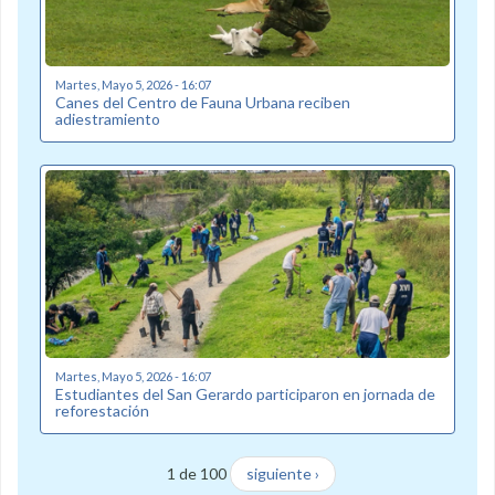
Martes, Mayo 5, 2026 - 16:07
Canes del Centro de Fauna Urbana reciben
adiestramiento
Martes, Mayo 5, 2026 - 16:07
Estudiantes del San Gerardo participaron en jornada de
reforestación
1 de 100
siguiente ›