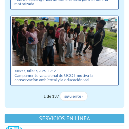
motorizada
Jueves, Julio 16, 2026 - 12:12
Campamento vacacional de UCOT motiva la
conservación ambiental y la educación vial
1 de 137
siguiente ›
SERVICIOS EN LÍNEA