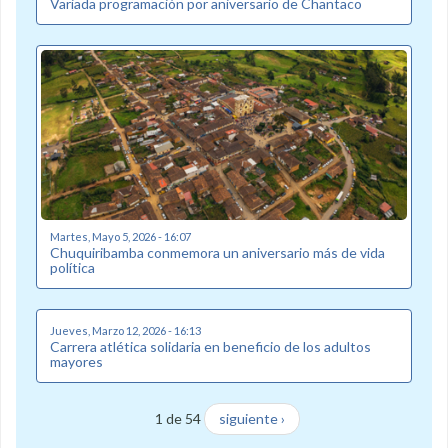
Variada programación por aniversario de Chantaco
Martes, Mayo 5, 2026 - 16:07
Chuquiribamba conmemora un aniversario más de vida
política
Jueves, Marzo 12, 2026 - 16:13
Carrera atlética solidaria en beneficio de los adultos
mayores
1 de 54
siguiente ›