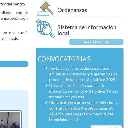
tor del centro.
Ordenanzas
diarios con el
de matriculación
Sistema de Información
local
camente se sumó
 eliminado.
más servicios
CONVOCATORIAS
Invitación a la ciudadanía para que
emitan sus opiniones y sugerencias del
proceso de deliberación pública 2025
Obras de protección para el río
malacatos sector puente bolívar (altura
mercado mayorista)
Convocatoria a proceso de selección y
contratación de 20 profesionales del
derecho para la gestión coactiva del
Municipio de Loja