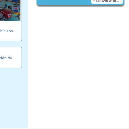
+ convocatorias
ehículos
ción de