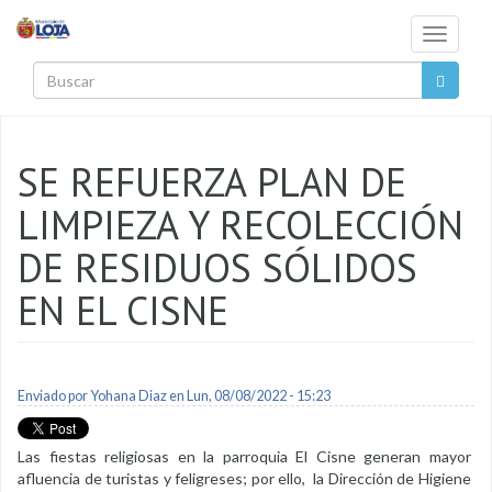
Pasar al contenido principal
Toggle
navigati
Buscar
SE REFUERZA PLAN DE
LIMPIEZA Y RECOLECCIÓN
DE RESIDUOS SÓLIDOS
EN EL CISNE
Enviado por
Yohana Diaz
en Lun, 08/08/2022 - 15:23
Las fiestas religiosas en la parroquia El Cisne generan mayor
afluencia de turistas y feligreses; por ello, la Dirección de Higiene