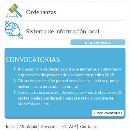
Ordenanzas
Sistema de Información local
más servicios
CONVOCATORIAS
Invitación a la ciudadanía para que emitan sus opiniones y
sugerencias del proceso de deliberación pública 2025
Obras de protección para el río malacatos sector puente
bolívar (altura mercado mayorista)
Convocatoria a proceso de selección y contratación de 20
profesionales del derecho para la gestión coactiva del
Municipio de Loja
+ convocatorias
Inicio
Municipio
Servicios
LOTAIP
Contacto